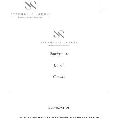
BIENVENUE
LA PHOTOGRAPHE
Boutique
Journal
GALERIE
Contact
EXPOSITIONS
Suivez-moi
BOUTIQUE